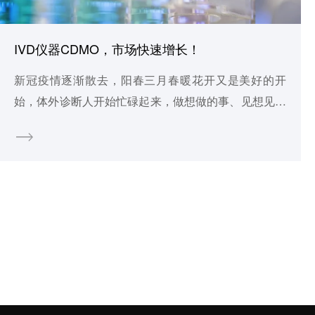
IVD仪器CDMO，市场快速增长！
新冠疫情逐渐散去，阳春三月春暖花开又是美好的开
始，体外诊断人开始忙碌起来，做想做的事、见想见的
人；体外诊断行业正快速的发展，2022年参展CACLP
企业近1500家，但是从事IVD仪器CDMO服务的国内并
不多，行业内随着凯实生物IPO过会，才让大家对这一
业务有更深地了解，仪器CDMO是IVD行业发展成熟必
然的分工结果。 一、体外诊断仪器 CDMO 模式出现的
背景 体外诊断行业技术更新较快，不论是诊断试剂还是
仪器，不同产品均存在一定的技术壁垒，无法相互兼
容。体外诊断仪器从研发到上市亦是一项高技术、高风
险、高投入 和长周期的复杂系统工程，行业中只有少数
企业可以兼顾试剂和仪器都达到较高的技术水平，即便