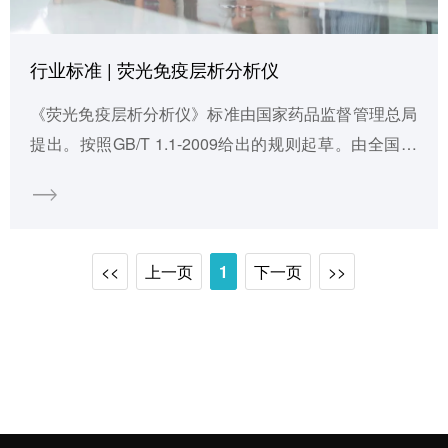
行业标准 | 荧光免疫层析分析仪
《荧光免疫层析分析仪》标准由国家药品监督管理总局
提出。按照GB/T 1.1-2009给出的规则起草。由全国医
用临床检验实验室和体外诊断系统标准化技术委员会(S
AC/TC 136)归口。 本标准起草单位：北京市医疗器械
技术审评中心、中国食品药品检定研究院、重庆医疗器
械质量检验中心、北京市医疗器械检验所、上海奥普生
<<
上一页
1
下一页
>>
物医药有限公司、基蛋生物科技股份有限公司。 本标准
主要起草人:姜燕、于婷、何乐春、孙莉、王鼎、陈伟。
该标准将于2023年3月1日起实施！